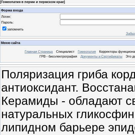
[
Гомеопатия в перми и пермском крае
]
Форма входа
Логин:
Пароль:
запомнить
Забыл
Меню сайта
Главная Страница
Специалист
Гомеопатия
Корректоры функциона
ГРВ - биоэлектрография
Документы и Сертификаты
Это д
Поляризация гриба кор
антиоксидант. Восстан
Керамиды - обладают с
натуральных гликосфин
липидном барьере эпид