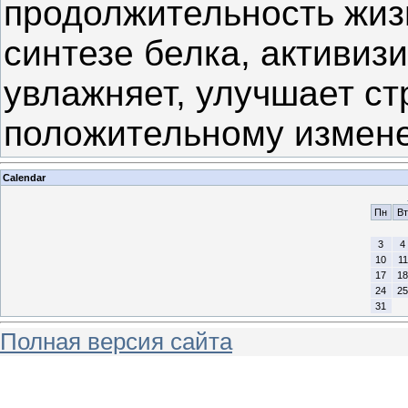
продолжительность жизн
синтезе белка, активиз
увлажняет, улучшает ст
положительному измене
Calendar
Пн
Вт
3
4
10
11
17
18
24
25
31
Полная версия сайта