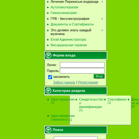
Лечение Перекисью водорода
Аутогемотерапия
Гомеосиниатрия
ГРВ - биоэлектрография
Документы и Сертификаты
Это должен знать каждый
мужчина
Email Администратора
Висцеральная терапия
Форма входа
Логин:
Пароль:
запомнить
Забыл пароль
|
Регистрация
Категории раздела
Удостоверение
Свидетельство
Сертификат
Доку
[1]
о
[1]
по а
квалификации
[8]
[1]
Удостоверение
Гомеопата
[1]
Поиск