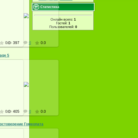
Статистика
9
18.03.2009
Онлайн всего:
1
at
homeopat
Гостей:
1
Пользователей:
0
0.0
397
0
0.0
age 5
9
18.03.2009
at
homeopat
0.0
405
0
0.0
остоверение Гомеопата