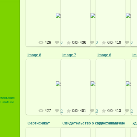
18.03.2009
18.03.2009
18.03.200
homeopat
homeopat
homeop
426
0
0.0
436
0
0.0
410
0
Image 8
Image 7
Image 6
Im
18.03.2009
18.03.2009
18.03.200
homeopat
homeopat
homeop
ментация
ппаратам
427
0
0.0
401
0
0.0
413
0
Сертификат
Свидетельство о квалификации
Удостоверение
Уд