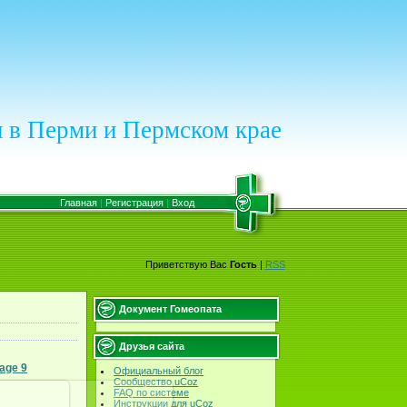
 в Перми и Пермском крае
Главная
|
Регистрация
|
Вход
Приветствую Вас
Гость
|
RSS
Документ Гомеопата
Друзья сайта
age 9
Официальный блог
Сообщество uCoz
FAQ по системе
Инструкции для uCoz