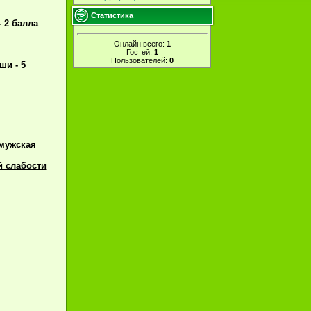
Статистика
 2 балла
Онлайн всего:
1
Гостей:
1
Пользователей:
0
ши - 5
 мужская
й слабости