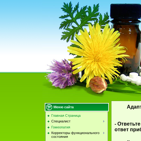
Адап
Меню сайта
Главная Страница
Специалист
- Ответьт
Гомеопатия
ответ при
Корректоры функционального
состояния