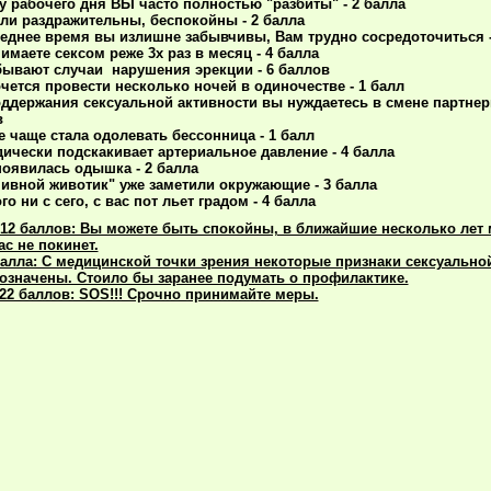
у рабочего дня ВЫ часто полностью "разбиты" - 2 балла
ли раздражительны, беспокойны - 2 балла
еднее время вы излишне забывчивы, Вам трудно сосредоточиться -
имаете сексом реже 3х раз в месяц - 4 балла
бывают случаи нарушения эрекции - 6 баллов
чется провести несколько ночей в одиночестве - 1 балл
ддержания сексуальной активности вы нуждаетесь в смене партнер
в
е чаще стала одолевать бессонница - 1 балл
ически подскакивает артериальное давление - 4 балла
появилась одышка - 2 балла
ивной животик" уже заметили окружающие - 3 балла
ого ни с сего, с вас пот льет градом - 4 балла
12 баллов: Вы можете быть спокойны, в ближайшие несколько лет
ас не покинет.
балла: С медицинской точки зрения некоторые признаки сексуально
означены. Стоило бы заранее подумать о профилактике.
22 баллов: SOS!!! Срочно принимайте меры.