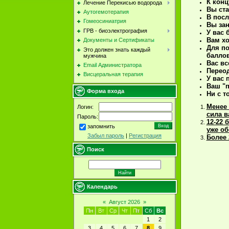
К конц
Лечение Перекисью водорода
Вы ста
Аутогемотерапия
В посл
Гомеосиниатрия
Вы зан
ГРВ - биоэлектрография
У вас 
Вам хо
Документы и Сертификаты
Для по
Это должен знать каждый
балло
мужчина
Вас вс
Email Администратора
Переод
Висцеральная терапия
У вас 
Ваш "п
Форма входа
Ни с т
Менее 
Логин:
сила в
Пароль:
12-22 
запомнить
уже об
Забыл пароль
|
Регистрация
Более 
Поиск
Календарь
«
Август 2026
»
Пн
Вт
Ср
Чт
Пт
Сб
Вс
1
2
3
4
5
6
7
8
9