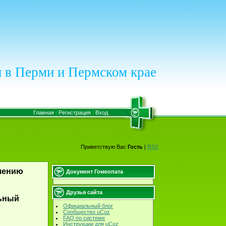
 в Перми и Пермском крае
Главная
|
Регистрация
|
Вход
Приветствую Вас
Гость
|
RSS
лению
Документ Гомеопата
Друзья сайта
льный
Официальный блог
Сообщество uCoz
FAQ по системе
Инструкции для uCoz